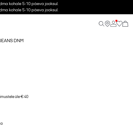
udma kohale 5-10 päeva jooksul.
udma kohale 5-10 päeva jooksul.
 JEANS DNM
imustele üle € 40
ga