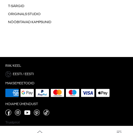
T-SÄRGID
ORIGINALS STUDIO
NÖÖBITAVAD KAMPSUNID
RIIK/KEEL
EESTI / EESTI
MAKSEMEETODID
HOIAME ÜHENDUST
Trustpilot