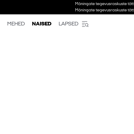
Mõningate tegevusraskuste tõtt
Mõningate tegevusraskuste tõtt
MEHED
NAISED
LAPSED