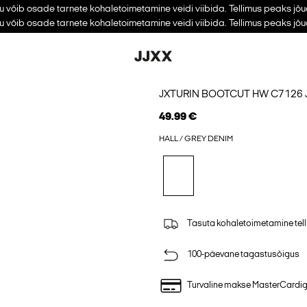
u võib osade tarnete kohaletoimetamine veidi viibida. Tellimus peaks jõ
u võib osade tarnete kohaletoimetamine veidi viibida. Tellimus peaks jõ
JXTURIN BOOTCUT HW C7126
49.99 €
HALL / GREY DENIM
Tasuta kohaletoimetamine tell
100-päevane tagastusõigus
Turvaline makse MasterCardi