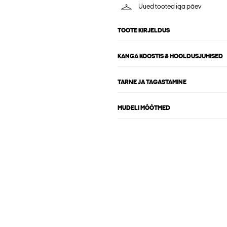
Uued tooted iga päev
TOOTE KIRJELDUS
KANGA KOOSTIS & HOOLDUSJUHISED
TARNE JA TAGASTAMINE
MUDELI MÕÕTMED