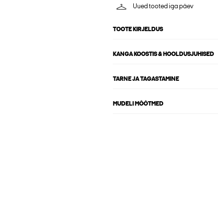
Uued tooted iga päev
TOOTE KIRJELDUS
KANGA KOOSTIS & HOOLDUSJUHISED
TARNE JA TAGASTAMINE
MUDELI MÕÕTMED