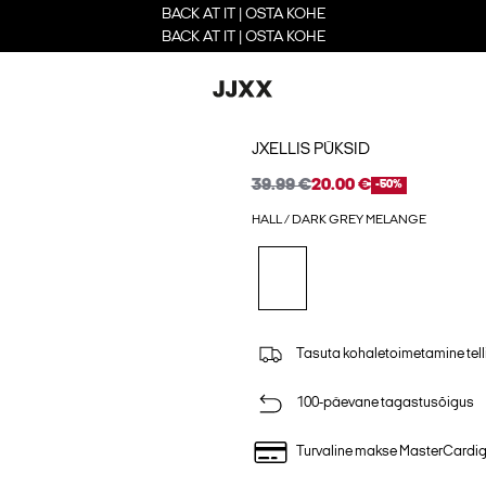
BACK AT IT | OSTA KOHE
BACK AT IT | OSTA KOHE
JXELLIS PÜKSID
39.99 €
20.00 €
-50%
HALL / DARK GREY MELANGE
Tasuta kohaletoimetamine tell
100-päevane tagastusõigus
Turvaline makse MasterCardi