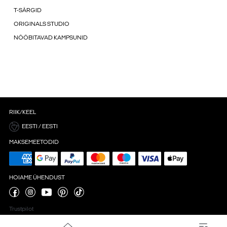
T-SÄRGID
ORIGINALS STUDIO
NÖÖBITAVAD KAMPSUNID
RIIK/KEEL
EESTI / EESTI
MAKSEMEETODID
HOIAME ÜHENDUST
Trustpilot