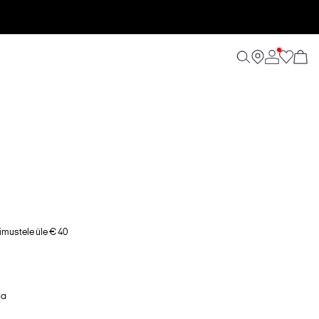
imustele üle € 40
ga