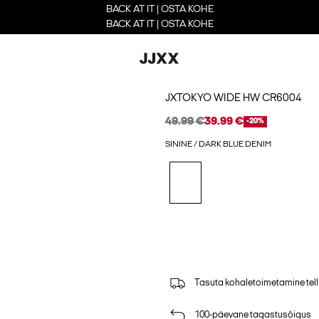
BACK AT IT | OSTA KOHE
BACK AT IT | OSTA KOHE
JXTOKYO WIDE HW CR6004
49.99 €
39.99 €
-20%
SININE / DARK BLUE DENIM
Tasuta kohaletoimetamine tell
100-päevane tagastusõigus