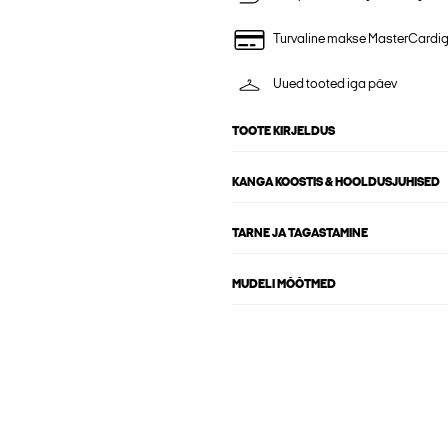
Turvaline makse MasterCardi
Uued tooted iga päev
TOOTE KIRJELDUS
KANGA KOOSTIS & HOOLDUSJUHISED
TARNE JA TAGASTAMINE
MUDELI MÕÕTMED