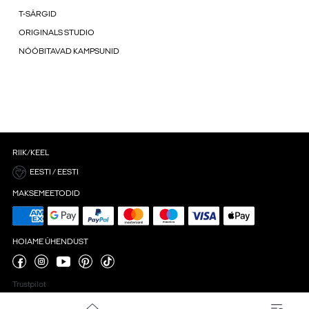
T-SÄRGID
ORIGINALS STUDIO
NÖÖBITAVAD KAMPSUNID
RIIK/KEEL
EESTI / EESTI
MAKSEMEETODID
HOIAME ÜHENDUST
Trustpilot