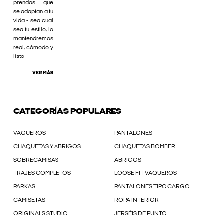
prendas que
se adaptan a tu
vida - sea cual
sea tu estilo, lo
mantendremos
real, cómodo y
listo
VER MÁS
CATEGORÍAS POPULARES
VAQUEROS
PANTALONES
CHAQUETAS Y ABRIGOS
CHAQUETAS BOMBER
SOBRECAMISAS
ABRIGOS
TRAJES COMPLETOS
LOOSE FIT VAQUEROS
PARKAS
PANTALONES TIPO CARGO
CAMISETAS
ROPA INTERIOR
ORIGINALS STUDIO
JERSÉIS DE PUNTO