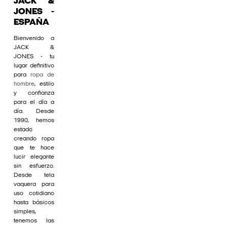
JACK &
JONES -
ESPAÑA
Bienvenido a
JACK &
JONES - tu
lugar definitivo
para
ropa de
hombre
, estilo
y confianza
para el día a
día. Desde
1990, hemos
estado
creando ropa
que te hace
lucir elegante
sin esfuerzo.
Desde tela
vaquera para
uso cotidiano
hasta básicos
simples,
tenemos las