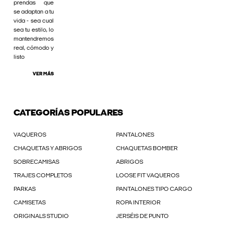
prendas que
se adaptan a tu
vida - sea cual
sea tu estilo, lo
mantendremos
real, cómodo y
listo
VER MÁS
CATEGORÍAS POPULARES
VAQUEROS
PANTALONES
CHAQUETAS Y ABRIGOS
CHAQUETAS BOMBER
SOBRECAMISAS
ABRIGOS
TRAJES COMPLETOS
LOOSE FIT VAQUEROS
PARKAS
PANTALONES TIPO CARGO
CAMISETAS
ROPA INTERIOR
ORIGINALS STUDIO
JERSÉIS DE PUNTO