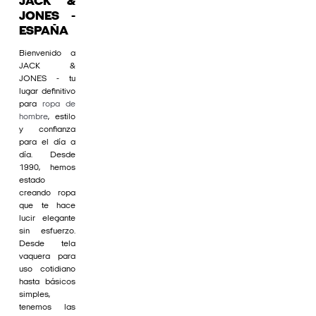
JACK &
JONES -
ESPAÑA
Bienvenido a
JACK &
JONES - tu
lugar definitivo
para
ropa de
hombre
, estilo
y confianza
para el día a
día. Desde
1990, hemos
estado
creando ropa
que te hace
lucir elegante
sin esfuerzo.
Desde tela
vaquera para
uso cotidiano
hasta básicos
simples,
tenemos las