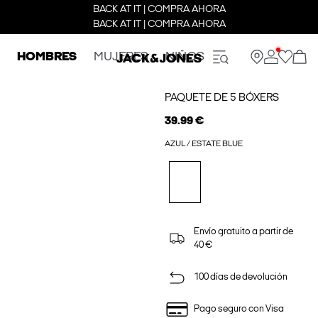
BACK AT IT | COMPRA AHORA
BACK AT IT | COMPRA AHORA
HOMBRES
MUJERES
NIÑOS
PAQUETE DE 5 BÓXERS
39.99 €
AZUL / ESTATE BLUE
Envío gratuito a partir de
40 €
100 días de devolución
Pago seguro con Visa