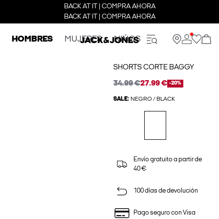
BACK AT IT | COMPRA AHORA
BACK AT IT | COMPRA AHORA
HOMBRES
MUJERES
NIÑOS
SHORTS CORTE BAGGY
34.99 €
27.99 €
-20%
SALE:
NEGRO / BLACK
Envío gratuito a partir de
40 €
100 días de devolución
Pago seguro con Visa