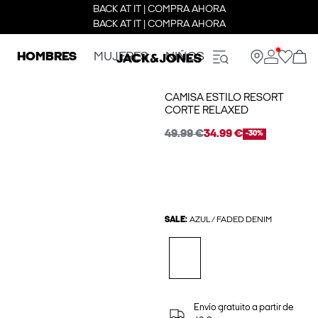
BACK AT IT | COMPRA AHORA
BACK AT IT | COMPRA AHORA
HOMBRES
MUJERES
NIÑOS
CAMISA ESTILO RESORT
CORTE RELAXED
49.99 €
34.99 €
-30%
SALE:
AZUL / FADED DENIM
Envío gratuito a partir de