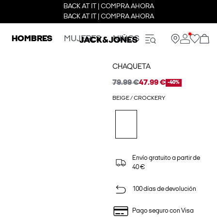
BACK AT IT | COMPRA AHORA
BACK AT IT | COMPRA AHORA
HOMBRES
MUJERES
NIÑOS
CHAQUETA
79.99 €
47.99 €
-40%
BEIGE / CROCKERY
Envío gratuito a partir de
40 €
100 días de devolución
Pago seguro con Visa