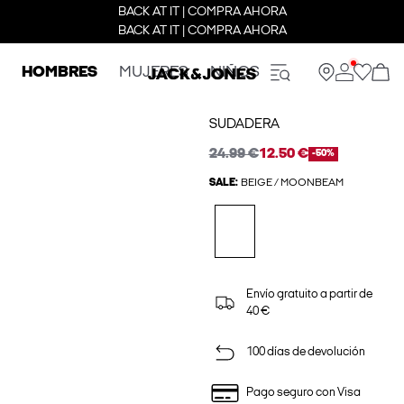
BACK AT IT | COMPRA AHORA
BACK AT IT | COMPRA AHORA
HOMBRES
MUJERES
NIÑOS
SUDADERA
24.99 €
12.50 €
-50%
SALE:
BEIGE / MOONBEAM
Envío gratuito a partir de
40 €
100 días de devolución
Pago seguro con Visa