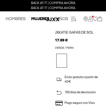
BACK AT IT | COMPRA AHORA
BACK AT IT | COMPRA AHORA
HOMBRES
MUJERES
NIÑOS
JXKATIE GAFAS DE SOL
17.99 €
VERDE / FERN
Envío gratuito a partir de
40 €
100 días de devolución
Pago seguro con Visa