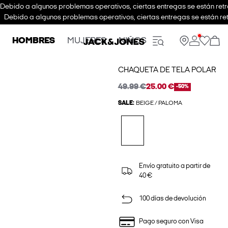
Debido a algunos problemas operativos, ciertas entregas se están retra
Debido a algunos problemas operativos, ciertas entregas se están ret
HOMBRES
MUJERES
NIÑOS
CHAQUETA DE TELA POLAR
49.99 €
25.00 €
-50%
SALE:
BEIGE / PALOMA
Envío gratuito a partir de
40 €
100 días de devolución
Pago seguro con Visa