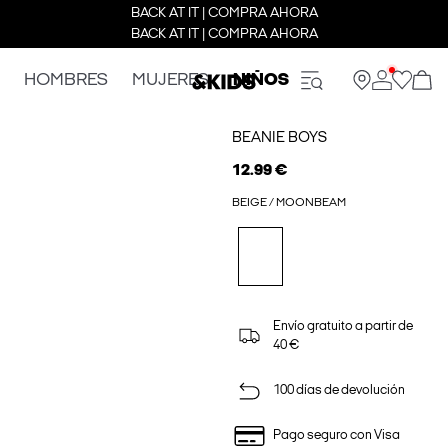
BACK AT IT | COMPRA AHORA
BACK AT IT | COMPRA AHORA
HOMBRES
MUJERES
NIÑOS
BEANIE BOYS
12.99 €
BEIGE / MOONBEAM
Envío gratuito a partir de
40 €
100 días de devolución
Pago seguro con Visa