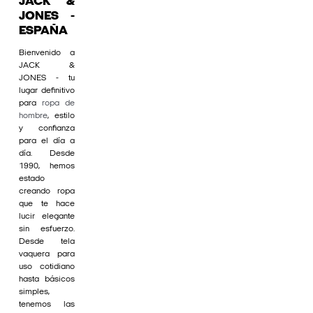
JACK &
JONES -
ESPAÑA
Bienvenido a
JACK &
JONES - tu
lugar definitivo
para
ropa de
hombre
, estilo
y confianza
para el día a
día. Desde
1990, hemos
estado
creando ropa
que te hace
lucir elegante
sin esfuerzo.
Desde tela
vaquera para
uso cotidiano
hasta básicos
simples,
tenemos las