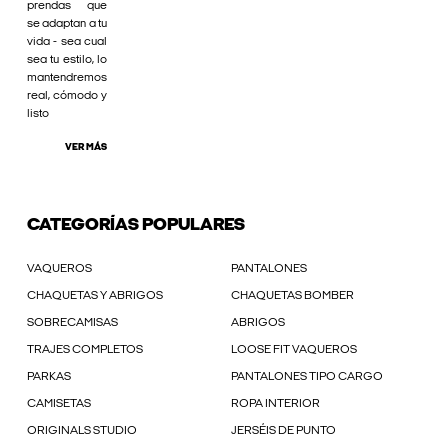
prendas que
se adaptan a tu
vida - sea cual
sea tu estilo, lo
mantendremos
real, cómodo y
listo
VER MÁS
CATEGORÍAS POPULARES
VAQUEROS
PANTALONES
CHAQUETAS Y ABRIGOS
CHAQUETAS BOMBER
SOBRECAMISAS
ABRIGOS
TRAJES COMPLETOS
LOOSE FIT VAQUEROS
PARKAS
PANTALONES TIPO CARGO
CAMISETAS
ROPA INTERIOR
ORIGINALS STUDIO
JERSÉIS DE PUNTO