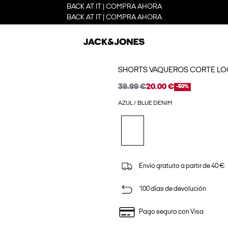
BACK AT IT | COMPRA AHORA
BACK AT IT | COMPRA AHORA
SHORTS VAQUEROS CORTE LO
39.99 €
20.00 €
-50%
AZUL / BLUE DENIM
Envío gratuito a partir de 40 €
100 días de devolución
Pago seguro con Visa