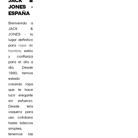
JACK &
JONES -
ESPAÑA
Bienvenido a
JACK &
JONES - tu
lugar definitivo
para
ropa de
hombre
, estilo
y confianza
para el día a
día. Desde
1990, hemos
estado
creando ropa
que te hace
lucir elegante
sin esfuerzo.
Desde tela
vaquera para
uso cotidiano
hasta básicos
simples,
tenemos las