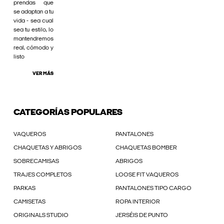
prendas que
se adaptan a tu
vida - sea cual
sea tu estilo, lo
mantendremos
real, cómodo y
listo
VER MÁS
CATEGORÍAS POPULARES
VAQUEROS
PANTALONES
CHAQUETAS Y ABRIGOS
CHAQUETAS BOMBER
SOBRECAMISAS
ABRIGOS
TRAJES COMPLETOS
LOOSE FIT VAQUEROS
PARKAS
PANTALONES TIPO CARGO
CAMISETAS
ROPA INTERIOR
ORIGINALS STUDIO
JERSÉIS DE PUNTO