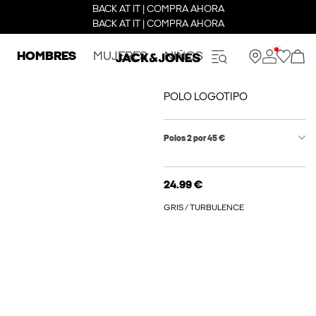
BACK AT IT | COMPRA AHORA
BACK AT IT | COMPRA AHORA
HOMBRES
MUJERES
NIÑOS
POLO LOGOTIPO
Polos 2 por 45 €
24.99 €
GRIS / TURBULENCE