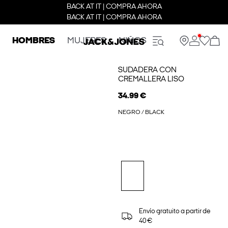
BACK AT IT | COMPRA AHORA
BACK AT IT | COMPRA AHORA
HOMBRES
MUJERES
NIÑOS
SUDADERA CON
CREMALLERA LISO
34.99 €
NEGRO / BLACK
Envío gratuito a partir de
40 €