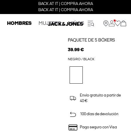
BACK AT IT | COMPRA AHORA
BACK AT IT | COMPRA AHORA
HOMBRES
MUJERES
NIÑOS
PAQUETE DE 5 BÓXERS
39.99 €
NEGRO / BLACK
Envío gratuito a partir de
40 €
100 días de devolución
Pago seguro con Visa