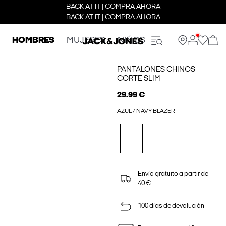
BACK AT IT | COMPRA AHORA
BACK AT IT | COMPRA AHORA
HOMBRES
MUJERES
NIÑOS
PANTALONES CHINOS
CORTE SLIM
29.99 €
AZUL / NAVY BLAZER
Envío gratuito a partir de
40 €
100 días de devolución