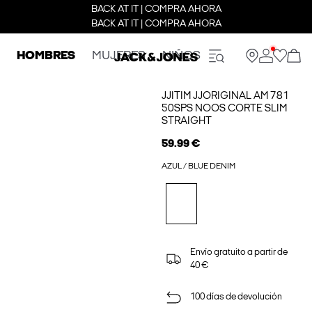
BACK AT IT | COMPRA AHORA
BACK AT IT | COMPRA AHORA
HOMBRES
MUJERES
NIÑOS
JJITIM JJORIGINAL AM 781
50SPS NOOS CORTE SLIM
STRAIGHT
59.99 €
AZUL / BLUE DENIM
Envío gratuito a partir de
40 €
100 días de devolución