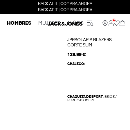
BACK AT IT | COMPRA AHORA
BACK AT IT | COMPRA AHORA
HOMBRES
MUJERES
NIÑOS
JPRSOLARIS BLAZERS
CORTE SLIM
129.99 €
CHALECO:
CHAQUETA DE SPORT:
BEIGE /
PURE CASHMERE