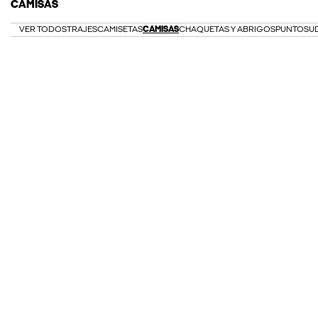
CAMISAS
VER TODOS
TRAJES
CAMISETAS
CAMISAS
CHAQUETAS Y ABRIGOS
PUNTO
SU