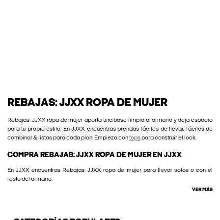
REBAJAS: JJXX ROPA DE MUJER
Rebajas: JJXX ropa de mujer aporta una base limpia al armario y deja espacio
para tu propio estilo. En JJXX encuentras prendas fáciles de llevar, fáciles de
combinar & listas para cada plan. Empieza con
tops
para construir el look.
COMPRA REBAJAS: JJXX ROPA DE MUJER EN JJXX
En JJXX encuentras Rebajas: JJXX ropa de mujer para llevar solos o con el
resto del armario.
VER MÁS