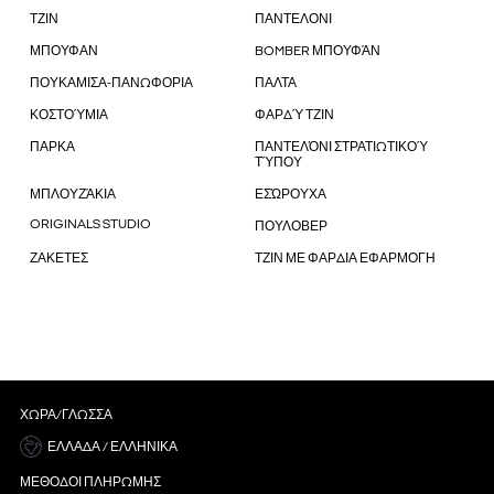
ΤΖΙΝ
ΠΑΝΤΕΛΟΝΙ
ΜΠΟΥΦΑΝ
BOMBER ΜΠΟΥΦΆΝ
ΠΟΥΚΑΜΙΣΑ-ΠΑΝΩΦΟΡΙΑ
ΠΑΛΤΑ
ΚΟΣΤΟΎΜΙΑ
ΦΑΡΔΎ ΤΖΙΝ
ΠΑΡΚΑ
ΠΑΝΤΕΛΌΝΙ ΣΤΡΑΤΙΩΤΙΚΟΎ
ΤΎΠΟΥ
ΜΠΛΟΥΖΆΚΙΑ
ΕΣΏΡΟΥΧΑ
ORIGINALS STUDIO
ΠΟΥΛΟΒΕΡ
ΖΑΚΕΤΕΣ
ΤΖΙΝ ΜΕ ΦΑΡΔΙΑ ΕΦΑΡΜΟΓΗ
ΧΏΡΑ/ΓΛΏΣΣΑ
ΕΛΛΆΔΑ / ΕΛΛΗΝΙΚΆ
ΜΈΘΟΔΟΙ ΠΛΗΡΩΜΉΣ