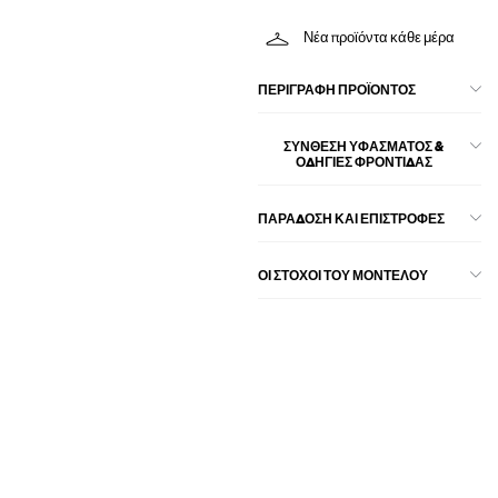
Νέα προϊόντα κάθε μέρα
ΠΕΡΙΓΡΑΦΉ ΠΡΟΪΌΝΤΟΣ
ΣΎΝΘΕΣΗ ΥΦΆΣΜΑΤΟΣ &
ΟΔΗΓΊΕΣ ΦΡΟΝΤΊΔΑΣ
ΠΑΡΑΔΟΣΗ ΚΑΙ ΕΠΙΣΤΡΟΦΕΣ
ΟΙ ΣΤΌΧΟΙ ΤΟΥ ΜΟΝΤΈΛΟΥ