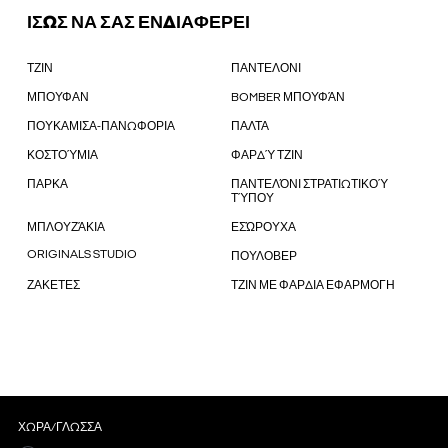
ΙΣΩΣ ΝΑ ΣΑΣ ΕΝΔΙΑΦΕΡΕΙ
ΤΖΙΝ
ΠΑΝΤΕΛΟΝΙ
ΜΠΟΥΦΑΝ
BOMBER ΜΠΟΥΦΆΝ
ΠΟΥΚΑΜΙΣΑ-ΠΑΝΩΦΟΡΙΑ
ΠΑΛΤΑ
ΚΟΣΤΟΎΜΙΑ
ΦΑΡΔΎ ΤΖΙΝ
ΠΑΡΚΑ
ΠΑΝΤΕΛΌΝΙ ΣΤΡΑΤΙΩΤΙΚΟΎ
ΤΎΠΟΥ
ΜΠΛΟΥΖΆΚΙΑ
ΕΣΏΡΟΥΧΑ
ORIGINALS STUDIO
ΠΟΥΛΟΒΕΡ
ΖΑΚΕΤΕΣ
ΤΖΙΝ ΜΕ ΦΑΡΔΙΑ ΕΦΑΡΜΟΓΗ
ΧΏΡΑ/ΓΛΏΣΣΑ