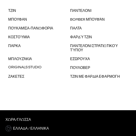
ΤΖΙΝ
ΠΑΝΤΕΛΟΝΙ
ΜΠΟΥΦΑΝ
BOMBER ΜΠΟΥΦΆΝ
ΠΟΥΚΑΜΙΣΑ-ΠΑΝΩΦΟΡΙΑ
ΠΑΛΤΑ
ΚΟΣΤΟΎΜΙΑ
ΦΑΡΔΎ ΤΖΙΝ
ΠΑΡΚΑ
ΠΑΝΤΕΛΌΝΙ ΣΤΡΑΤΙΩΤΙΚΟΎ
ΤΎΠΟΥ
ΜΠΛΟΥΖΆΚΙΑ
ΕΣΏΡΟΥΧΑ
ORIGINALS STUDIO
ΠΟΥΛΟΒΕΡ
ΖΑΚΕΤΕΣ
ΤΖΙΝ ΜΕ ΦΑΡΔΙΑ ΕΦΑΡΜΟΓΗ
ΧΏΡΑ/ΓΛΏΣΣΑ
ΕΛΛΆΔΑ / ΕΛΛΗΝΙΚΆ