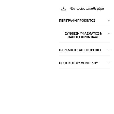
Νέα προϊόντα κάθε μέρα
ΠΕΡΙΓΡΑΦΉ ΠΡΟΪΌΝΤΟΣ
ΣΎΝΘΕΣΗ ΥΦΆΣΜΑΤΟΣ &
ΟΔΗΓΊΕΣ ΦΡΟΝΤΊΔΑΣ
ΠΑΡΑΔΟΣΗ ΚΑΙ ΕΠΙΣΤΡΟΦΕΣ
ΟΙ ΣΤΌΧΟΙ ΤΟΥ ΜΟΝΤΈΛΟΥ