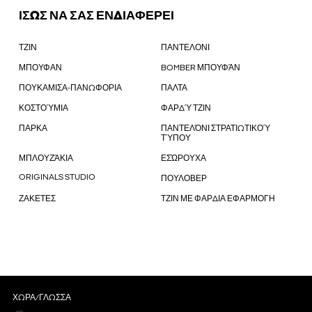
ΙΣΩΣ ΝΑ ΣΑΣ ΕΝΔΙΑΦΕΡΕΙ
ΤΖΙΝ
ΠΑΝΤΕΛΟΝΙ
ΜΠΟΥΦΑΝ
BOMBER ΜΠΟΥΦΆΝ
ΠΟΥΚΑΜΙΣΑ-ΠΑΝΩΦΟΡΙΑ
ΠΑΛΤΑ
ΚΟΣΤΟΎΜΙΑ
ΦΑΡΔΎ ΤΖΙΝ
ΠΑΡΚΑ
ΠΑΝΤΕΛΌΝΙ ΣΤΡΑΤΙΩΤΙΚΟΎ
ΤΎΠΟΥ
ΜΠΛΟΥΖΆΚΙΑ
ΕΣΏΡΟΥΧΑ
ORIGINALS STUDIO
ΠΟΥΛΟΒΕΡ
ΖΑΚΕΤΕΣ
ΤΖΙΝ ΜΕ ΦΑΡΔΙΑ ΕΦΑΡΜΟΓΗ
ΧΏΡΑ/ΓΛΏΣΣΑ