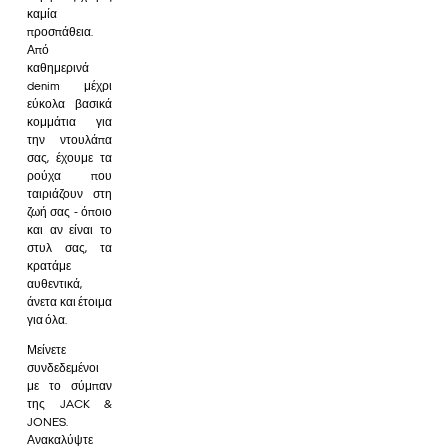
καμία
προσπάθεια.
Από
καθημερινά
denim μέχρι
εύκολα βασικά
κομμάτια για
την ντουλάπα
σας, έχουμε τα
ρούχα που
ταιριάζουν στη
ζωή σας - όποιο
και αν είναι το
στυλ σας, τα
κρατάμε
αυθεντικά,
άνετα και έτοιμα
για όλα.
Μείνετε
συνδεδεμένοι
με το σύμπαν
της JACK &
JONES.
Ανακαλύψτε