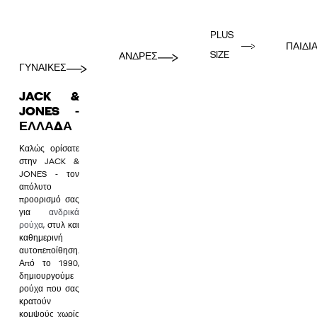
PLUS
ΠΑΙΔΙ
SIZE
ΑΝΔΡΕΣ
ΓΥΝΑΙΚΕΣ
JACK &
JONES -
ΕΛΛΆΔΑ
Καλώς ορίσατε
στην JACK &
JONES - τον
απόλυτο
προορισμό σας
για
ανδρικά
ρούχα
, στυλ και
καθημερινή
αυτοπεποίθηση.
Από το 1990,
δημιουργούμε
ρούχα που σας
κρατούν
κομψούς χωρίς