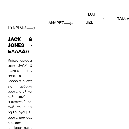
PLUS
ΠΑΙΔΙ
SIZE
ΑΝΔΡΕΣ
ΓΥΝΑΙΚΕΣ
JACK &
JONES -
ΕΛΛΆΔΑ
Καλώς ορίσατε
στην JACK &
JONES - τον
απόλυτο
προορισμό σας
για
ανδρικά
ρούχα
, στυλ και
καθημερινή
αυτοπεποίθηση.
Από το 1990,
δημιουργούμε
ρούχα που σας
κρατούν
κομψούς χωρίς