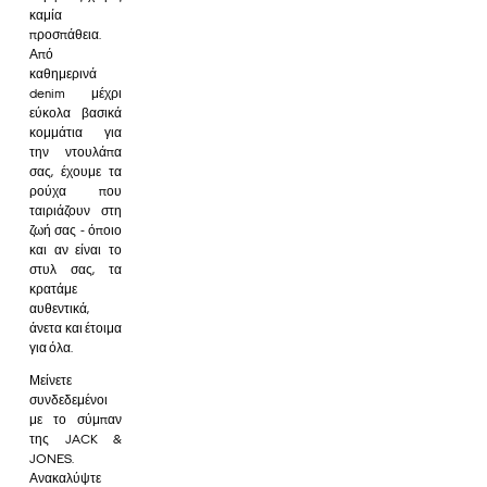
καμία
προσπάθεια.
Από
καθημερινά
denim μέχρι
εύκολα βασικά
κομμάτια για
την ντουλάπα
σας, έχουμε τα
ρούχα που
ταιριάζουν στη
ζωή σας - όποιο
και αν είναι το
στυλ σας, τα
κρατάμε
αυθεντικά,
άνετα και έτοιμα
για όλα.
Μείνετε
συνδεδεμένοι
με το σύμπαν
της JACK &
JONES.
Ανακαλύψτε