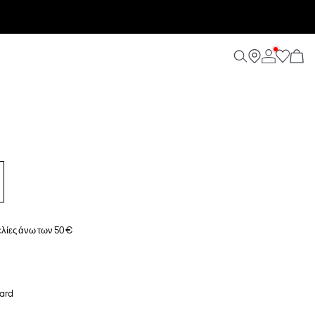
λίες άνω των 50 €
ard