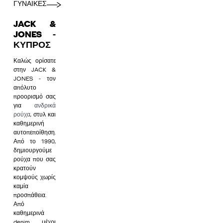
ΓΥΝΑΙΚΕΣ
JACK &
JONES -
ΚΎΠΡΟΣ
Καλώς ορίσατε
στην JACK &
JONES - τον
απόλυτο
προορισμό σας
για
ανδρικά
ρούχα
, στυλ και
καθημερινή
αυτοπεποίθηση.
Από το 1990,
δημιουργούμε
ρούχα που σας
κρατούν
κομψούς χωρίς
καμία
προσπάθεια.
Από
καθημερινά
denim μέχρι