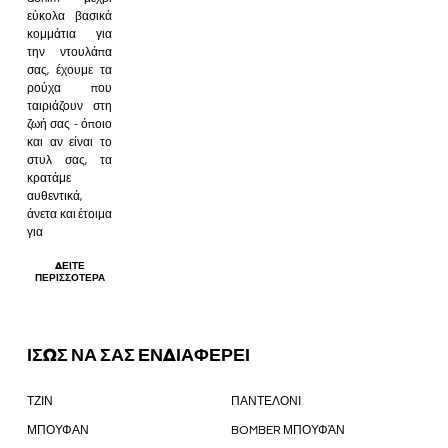
εύκολα βασικά
κομμάτια για
την ντουλάπα
σας, έχουμε τα
ρούχα που
ταιριάζουν στη
ζωή σας - όποιο
και αν είναι το
στυλ σας, τα
κρατάμε
αυθεντικά,
άνετα και έτοιμα
για
ΔΕΊΤΕ
ΠΕΡΙΣΣΌΤΕΡΑ
ΙΣΩΣ ΝΑ ΣΑΣ ΕΝΔΙΑΦΕΡΕΙ
ΤΖΙΝ
ΠΑΝΤΕΛΟΝΙ
ΜΠΟΥΦΑΝ
BOMBER ΜΠΟΥΦΆΝ