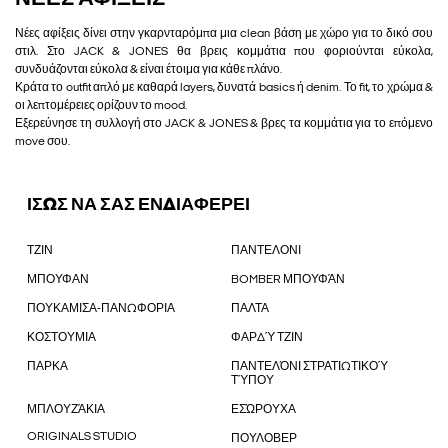
Νέες αφίξεις δίνει στην γκαρνταρόμπα μια clean βάση με χώρο για το δικό σου
στιλ. Στο JACK & JONES θα βρεις κομμάτια που φοριούνται εύκολα,
συνδυάζονται εύκολα & είναι έτοιμα για κάθε πλάνο.
Κράτα το outfit απλό με καθαρά layers, δυνατά basics ή denim. Το fit, το χρώμα &
οι λεπτομέρειες ορίζουν το mood.
Εξερεύνησε τη συλλογή στο JACK & JONES & βρες τα κομμάτια για το επόμενο
move σου.
ΙΣΩΣ ΝΑ ΣΑΣ ΕΝΔΙΑΦΕΡΕΙ
ΤΖΙΝ
ΠΑΝΤΕΛΟΝΙ
ΜΠΟΥΦΑΝ
BOMBER ΜΠΟΥΦΆΝ
ΠΟΥΚΑΜΙΣΑ-ΠΑΝΩΦΟΡΙΑ
ΠΑΛΤΑ
ΚΟΣΤΟΥΜΙΑ
ΦΑΡΔΎ ΤΖΙΝ
ΠΑΡΚΑ
ΠΑΝΤΕΛΌΝΙ ΣΤΡΑΤΙΩΤΙΚΟΎ
ΤΎΠΟΥ
ΜΠΛΟΥΖΆΚΙΑ
ΕΣΏΡΟΥΧΑ
ORIGINALS STUDIO
ΠΟΥΛΟΒΕΡ