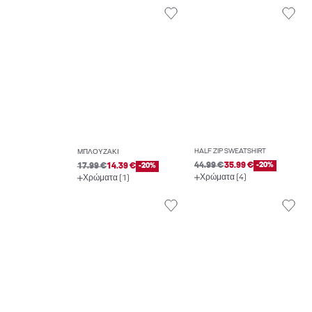
HALF ZIP SWEATSHIRT
ΜΠΛΟΥΖΆΚΙ
44.99 €
35.99 €
-20%
17.99 €
14.39 €
-20%
Χρώματα (4)
Χρώματα (1)