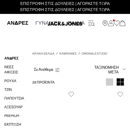
ΕΠΙΣΤΡΟΦΗ ΣΤΙΣ ΔΟΥΛΕΙΕΣ | ΑΓΟΡΑΣΤΕ ΤΩΡΑ
ΕΠΙΣΤΡΟΦΗ ΣΤΙΣ ΔΟΥΛΕΙΕΣ | ΑΓΟΡΑΣΤΕ ΤΩΡΑ
ΑΝΔΡΕΣ
ΓΥΝΑΙΚΕΣ
ΠΑΙΔΙΑ
ΑΡΧΙΚΉ ΣΕΛΊΔΑ
ΚΑΜΠΆΝΙΕΣ
ORIGINALS STUDIO
ΑΝΔΡΕΣ
ΝΈΕΣ
ΤΑΞΙΝΌΜΗΣΗ
ΜΕΤΆ
ΑΦΊΞΕΙΣ
ΡΟΥΧΑ
28 ΠΡΟΪΌΝΤΑ
ΤΖΙΝ
ΠΑΠΟΎΤΣΙΑ
ΑΞΕΣΟΥΆΡ
PREMIUM
ΈΚΠΤΩΣΗ