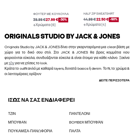
HALF ZIP SWEATSHIRT
ΦΟΎΤΕΡ ΜΕ ΚΟΥΚΟΎΛΑ
44.99 €
22.50 €
-50%
39.99 €
27.99 €
-30%
Χρώματα (4)
Χρώματα (6)
ORIGINALS STUDIO BY JACK & JONES
Originals Studio by JACK & JONES δίνει στην γκαρνταρόμπα μια clean βάση με
χώρο για το δικό σου στιλ. Στο JACK & JONES θα βρεις κομμάτια που
φοριούνται εύκολα, συνδυάζονται εύκολα & είναι έτοιμα για κάθε πλάνο. Ξεκίνα
με
τζιν
για να χτίσεις το look.
Κράτα το outfit απλό με καθαρά layers, δυνατά basics ή denim. Το fit, το χρώμα &
οι λεπτομέρειες ορίζουν
ΔΕΊΤΕ ΠΕΡΙΣΣΌΤΕΡΑ
ΙΣΩΣ ΝΑ ΣΑΣ ΕΝΔΙΑΦΕΡΕΙ
ΤΖΙΝ
ΠΑΝΤΕΛΟΝΙ
ΜΠΟΥΦΑΝ
BOMBER ΜΠΟΥΦΆΝ
ΠΟΥΚΑΜΙΣΑ-ΠΑΝΩΦΟΡΙΑ
ΠΑΛΤΑ