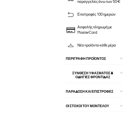
παραγγελίες άνω των 50 €
Επιστροφές 100 ημερών
Ασφαλής πληρωμή με
MasterCard
Νέα προϊόντα κάθε μέρα
ΠΕΡΙΓΡΑΦΉ ΠΡΟΪΌΝΤΟΣ
ΣΎΝΘΕΣΗ ΥΦΆΣΜΑΤΟΣ &
ΟΔΗΓΊΕΣ ΦΡΟΝΤΊΔΑΣ
ΠΑΡΑΔΟΣΗ ΚΑΙ ΕΠΙΣΤΡΟΦΕΣ
ΟΙ ΣΤΌΧΟΙ ΤΟΥ ΜΟΝΤΈΛΟΥ