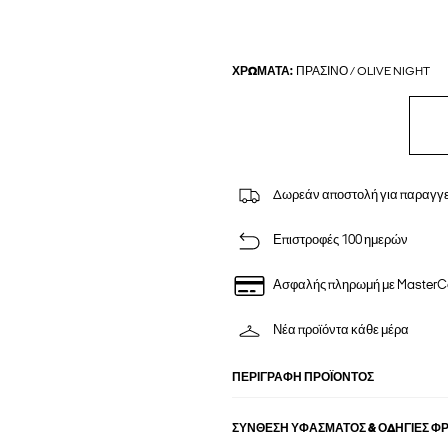
ΧΡΏΜΑΤΑ:
ΠΡΆΣΙΝΟ / OLIVE NIGHT
Δωρεάν αποστολή για παραγγε
Επιστροφές 100 ημερών
Ασφαλής πληρωμή με MasterC
Νέα προϊόντα κάθε μέρα
ΠΕΡΙΓΡΑΦΉ ΠΡΟΪΌΝΤΟΣ
ΣΎΝΘΕΣΗ ΥΦΆΣΜΑΤΟΣ & ΟΔΗΓΊΕΣ Φ