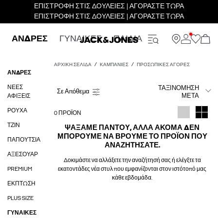
ΕΠΙΣΤΡΟΦΗ ΣΤΙΣ ΔΟΥΛΕΙΕΣ | ΑΓΟΡΑΣΤΕ ΤΩΡΑ
ΕΠΙΣΤΡΟΦΗ ΣΤΙΣ ΔΟΥΛΕΙΕΣ | ΑΓΟΡΑΣΤΕ ΤΩΡΑ
ΑΝΔΡΕΣ
ΓΥΝΑΙΚΕΣ
ΠΑΙΔΙΑ
ΑΡΧΙΚΉ ΣΕΛΊΔΑ
ΚΑΜΠΆΝΙΕΣ
ΠΡΟΣΩΠΙΚΈΣ ΑΓΟΡΈΣ
ΑΝΔΡΕΣ
ΝΈΕΣ
ΤΑΞΙΝΌΜΗΣΗ
ΜΕΤΆ
ΑΦΊΞΕΙΣ
ΡΟΥΧΑ
0 ΠΡΟΪΌΝ
ΤΖΙΝ
ΨΆΞΑΜΕ ΠΑΝΤΟΎ, ΑΛΛΆ ΑΚΌΜΑ ΔΕΝ
ΜΠΟΡΟΎΜΕ ΝΑ ΒΡΟΎΜΕ ΤΟ ΠΡΟΪΌΝ ΠΟΥ
ΠΑΠΟΎΤΣΙΑ
ΑΝΑΖΗΤΉΣΑΤΕ.
ΑΞΕΣΟΥΆΡ
Δοκιμάστε να αλλάξετε την αναζήτησή σας ή ελέγξτε τα
PREMIUM
εκατοντάδες νέα στυλ που εμφανίζονται στον ιστότοπό μας
κάθε εβδομάδα.
ΈΚΠΤΩΣΗ
PLUS SIZE
ΓΥΝΑΙΚΕΣ