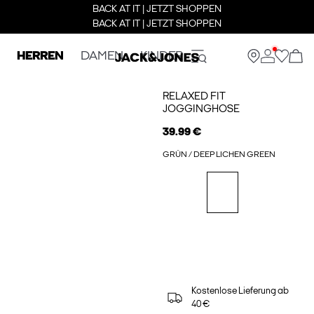
BACK AT IT | JETZT SHOPPEN
BACK AT IT | JETZT SHOPPEN
HERREN
DAMEN
KINDER
RELAXED FIT
JOGGINGHOSE
39.99 €
GRÜN / DEEP LICHEN GREEN
Kostenlose Lieferung ab
40 €