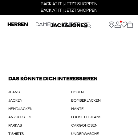
BACK AT IT | JETZT SHOPPEN
BACK AT IT | JETZT SHOPPEN
HERREN
DAMEN
KINDER
DAS KÖNNTE DICH INTERESSIEREN
JEANS
HOSEN
JACKEN
BOMBERJACKEN
HEMDJACKEN
MÄNTEL
ANZUG-SETS
LOOSE FIT JEANS
PARKAS
CARGOHOSEN
T-SHIRTS
UNDERWÄSCHE