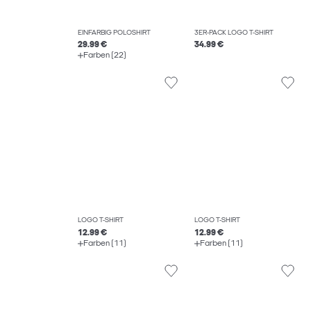
EINFARBIG POLOSHIRT
3ER-PACK LOGO T-SHIRT
29.99 €
34.99 €
Farben (22)
LOGO T-SHIRT
LOGO T-SHIRT
12.99 €
12.99 €
Farben (11)
Farben (11)