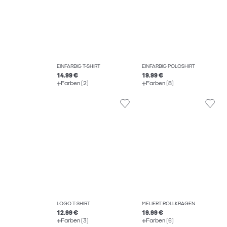
EINFARBIG T-SHIRT
EINFARBIG POLOSHIRT
14.99 €
19.99 €
Farben (2)
Farben (8)
LOGO T-SHIRT
MELIERT ROLLKRAGEN
12.99 €
19.99 €
Farben (3)
Farben (6)