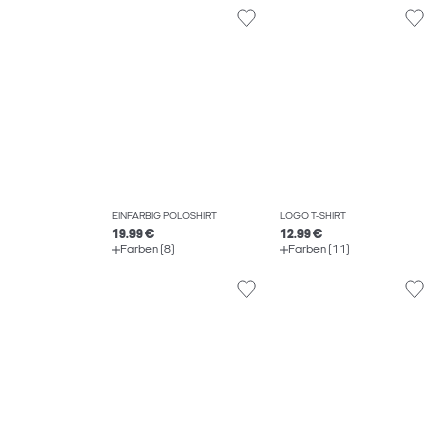
EINFARBIG POLOSHIRT
LOGO T-SHIRT
19.99 €
12.99 €
Farben (8)
Farben (11)