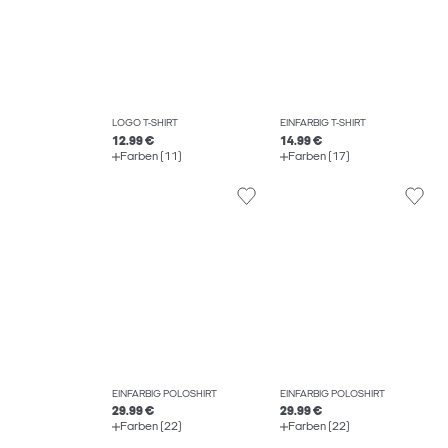
LOGO T-SHIRT
EINFARBIG T-SHIRT
12.99 €
14.99 €
Farben (11)
Farben (17)
EINFARBIG POLOSHIRT
EINFARBIG POLOSHIRT
29.99 €
29.99 €
Farben (22)
Farben (22)