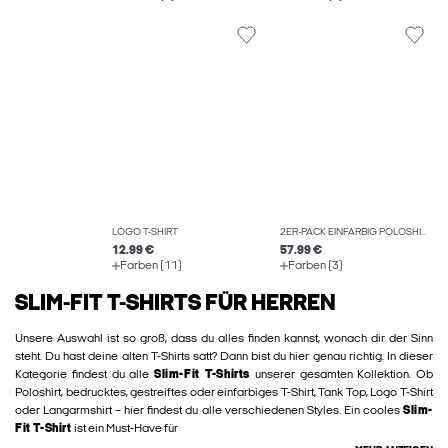
LOGO T-SHIRT
2ER-PACK EINFARBIG POLOSHIRT
12.99 €
57.99 €
Farben (11)
Farben (3)
SLIM-FIT T-SHIRTS FÜR HERREN
Unsere Auswahl ist so groß, dass du alles finden kannst, wonach dir der Sinn
steht. Du hast deine alten T-Shirts satt? Dann bist du hier genau richtig. In dieser
Kategorie findest du alle
Slim-Fit T-Shirts
unserer gesamten Kollektion. Ob
Poloshirt, bedrucktes, gestreiftes oder einfarbiges T-Shirt, Tank Top, Logo T-Shirt
oder Langarmshirt – hier findest du alle verschiedenen Styles. Ein cooles
Slim-
Fit T-Shirt
ist ein Must-Have für