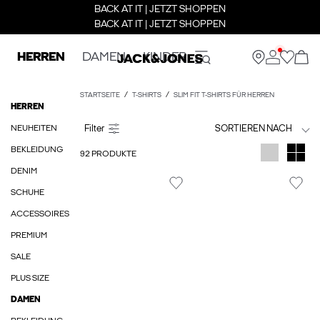
BACK AT IT | JETZT SHOPPEN
BACK AT IT | JETZT SHOPPEN
HERREN
DAMEN
KINDER
STARTSEITE
T-SHIRTS
SLIM FIT T-SHIRTS FÜR HERREN
HERREN
NEUHEITEN
SORTIEREN NACH
BEKLEIDUNG
92 PRODUKTE
DENIM
SCHUHE
ACCESSOIRES
PREMIUM
SALE
PLUS SIZE
DAMEN