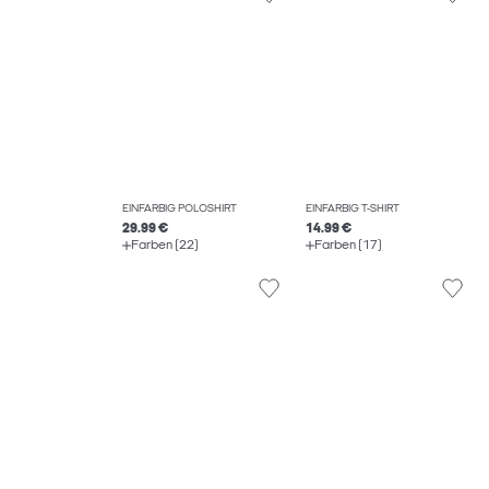
EINFARBIG POLOSHIRT
EINFARBIG T-SHIRT
29.99 €
14.99 €
Farben (22)
Farben (17)