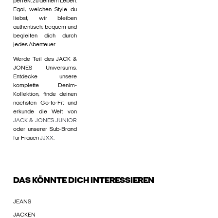
perfekt zu deinem Leben.
Egal, welchen Style du
liebst, wir bleiben
authentisch, bequem und
begleiten dich durch
jedes Abenteuer.
Werde Teil des JACK &
JONES Universums.
Entdecke unsere
komplette Denim-
Kollektion, finde deinen
nächsten Go-to-Fit und
erkunde die Welt von
JACK & JONES JUNIOR
oder unserer Sub-Brand
für Frauen
JJXX
.
DAS KÖNNTE DICH INTERESSIEREN
JEANS
JACKEN