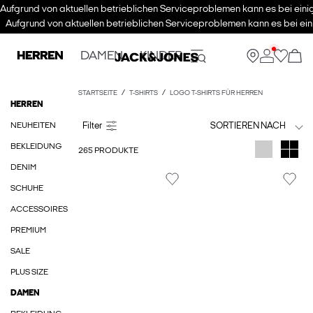
Aufgrund von aktuellen betrieblichen Serviceproblemen kann es bei eini
Aufgrund von aktuellen betrieblichen Serviceproblemen kann es bei ein
HERREN
DAMEN
KINDER
STARTSEITE
T-SHIRTS
LOGO T-SHIRTS FÜR HERREN
HERREN
NEUHEITEN
SORTIEREN NACH
BEKLEIDUNG
265 PRODUKTE
DENIM
SCHUHE
ACCESSOIRES
PREMIUM
SALE
PLUS SIZE
DAMEN