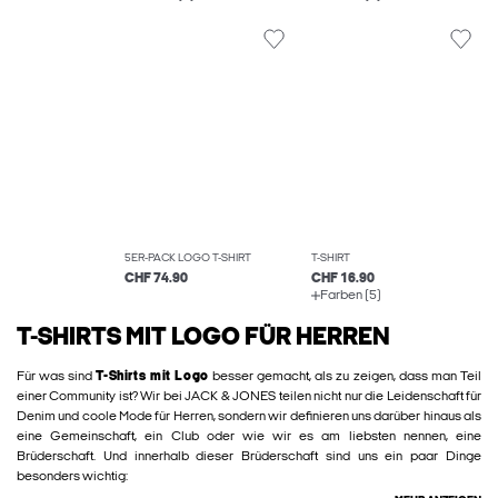
5ER-PACK LOGO T-SHIRT
T-SHIRT
CHF 74.90
CHF 16.90
Farben (5)
T-SHIRTS MIT LOGO FÜR HERREN
Für was sind
T-Shirts mit Logo
besser gemacht, als zu zeigen, dass man Teil
einer Community ist? Wir bei JACK & JONES teilen nicht nur die Leidenschaft für
Denim und coole Mode für Herren, sondern wir definieren uns darüber hinaus als
eine Gemeinschaft, ein Club oder wie wir es am liebsten nennen, eine
Brüderschaft. Und innerhalb dieser Brüderschaft sind uns ein paar Dinge
besonders wichtig: