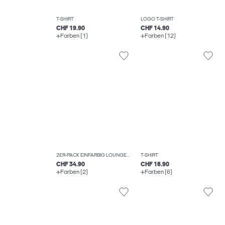
T-SHIRT
LOGO T-SHIRT
CHF 19.90
CHF 14.90
Farben (1)
Farben (12)
2ER-PACK EINFARBIG LOUNGEWEAR SET
T-SHIRT
CHF 34.90
CHF 16.90
Farben (2)
Farben (6)