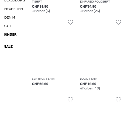
BEKLEIDUNG
T-SHIRT
EINFARBIG POLOSHIRT
CHF 19.90
CHF 34.90
NEUHEITEN
Farben (3)
Farben (23)
DENIM
SALE
KINDER
SALE
5ER-PACK T-SHIRT
LOGO T-SHIRT
CHF 69.90
CHF 19.90
Farben (10)