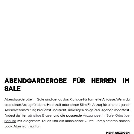
ABENDGARDEROBE FÜR HERREN IM
SALE
Abendgarderobe im Sale sind genau das Richtige für formelle Anlässe. Wenn du
also einen Anzug für deine Hochzeit oder einen Slim Fit Anzug für eine elegante
Abendveranstaltung brauchst und nicht Unmengen an geld ausgeben möchtest,
findest du hier
günstige Blazer
und die passende
Anzughose im Sale
.
Günstige
Schuhe
mit elegantem Touch und ein klassischer Gürtel komplettieren deinen
Look. Aber nicht nur für
MEHR ANZEIGEN