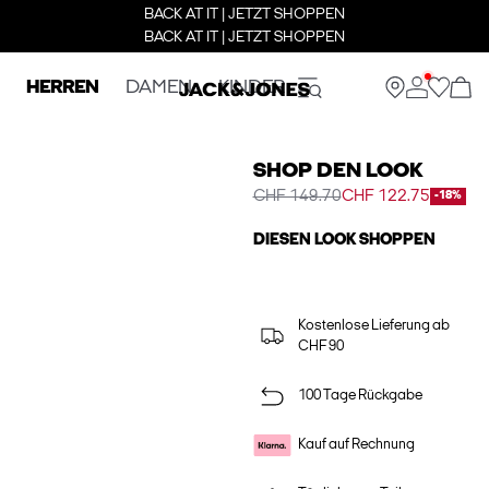
BACK AT IT | JETZT SHOPPEN
BACK AT IT | JETZT SHOPPEN
HERREN
DAMEN
KINDER
SHOP DEN LOOK
CHF 149.70
CHF 122.75
-18%
DIESEN LOOK SHOPPEN
Kostenlose Lieferung ab
CHF 90
100 Tage Rückgabe
Kauf auf Rechnung