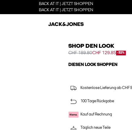
BACK AT IT | JETZT SHOPPEN
BACK AT IT | JETZT SHOPPEN
SHOP DEN LOOK
CHF 189.80
CHF 129.85
-32%
DIESEN LOOK SHOPPEN
Kostenlose Lieferung ab CHF 
100 Tage Rückgabe
Kauf auf Rechnung
Täglich neue Teile