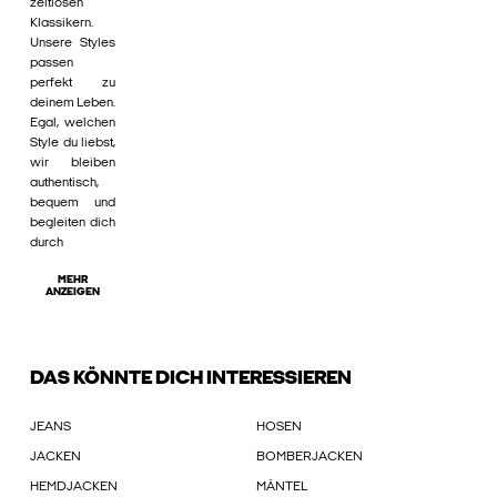
zeitlosen
Klassikern.
Unsere Styles
passen
perfekt zu
deinem Leben.
Egal, welchen
Style du liebst,
wir bleiben
authentisch,
bequem und
begleiten dich
durch
MEHR
ANZEIGEN
DAS KÖNNTE DICH INTERESSIEREN
JEANS
HOSEN
JACKEN
BOMBERJACKEN
HEMDJACKEN
MÄNTEL