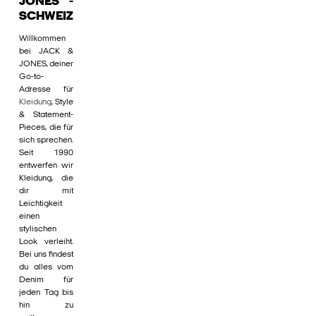
JONES -
SCHWEIZ
Willkommen
bei JACK &
JONES, deiner
Go-to-
Adresse für
Kleidung
, Style
& Statement-
Pieces, die für
sich sprechen.
Seit 1990
entwerfen wir
Kleidung, die
dir mit
Leichtigkeit
einen
stylischen
Look verleiht.
Bei uns findest
du alles vom
Denim für
jeden Tag bis
hin zu