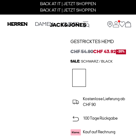
BACK AT IT | JETZT SHOPPEN
BACK AT IT | JETZT SHOPPEN
HERREN
DAMEN
KINDER
GESTRICKTES HEMD
CHF 54.90
CHF 43.92
-20%
SALE:
SCHWARZ / BLACK
Kostenlose Lieferung ab
CHF 90
100 Tage Rückgabe
Kauf auf Rechnung