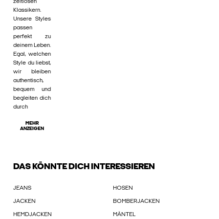
zeitlosen
Klassikern.
Unsere Styles
passen
perfekt zu
deinem Leben.
Egal, welchen
Style du liebst,
wir bleiben
authentisch,
bequem und
begleiten dich
durch
MEHR
ANZEIGEN
DAS KÖNNTE DICH INTERESSIEREN
JEANS
HOSEN
JACKEN
BOMBERJACKEN
HEMDJACKEN
MÄNTEL