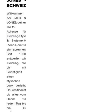
JONES -
SCHWEIZ
Willkommen
bei JACK &
JONES, deiner
Go-to-
Adresse für
Kleidung
, Style
& Statement-
Pieces, die für
sich sprechen.
Seit 1990
entwerfen wir
Kleidung, die
dir mit
Leichtigkeit
einen
stylischen
Look verleiht.
Bei uns findest
du alles vom
Denim für
jeden Tag bis
hin zu