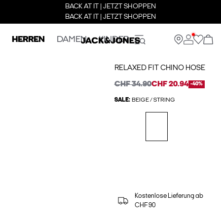
BACK AT IT | JETZT SHOPPEN
BACK AT IT | JETZT SHOPPEN
HERREN
DAMEN
KINDER
RELAXED FIT CHINO HOSE
CHF 34.90
CHF 20.94
-40%
SALE:
BEIGE / STRING
Kostenlose Lieferung ab
CHF 90