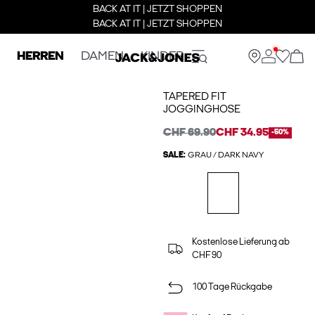
BACK AT IT | JETZT SHOPPEN
BACK AT IT | JETZT SHOPPEN
HERREN
DAMEN
KINDER
TAPERED FIT
JOGGINGHOSE
CHF 69.90
CHF 34.95
-50%
SALE:
GRAU / DARK NAVY
Kostenlose Lieferung ab
CHF 90
100 Tage Rückgabe